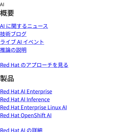
Skip
AI
to
概要
content
AI に関するニュース
技術ブログ
ライブ AI イベント
推論の説明
Red Hat のアプローチを見る
製品
Red Hat AI Enterprise
Red Hat AI Inference
Red Hat Enterprise Linux AI
Red Hat OpenShift AI
Red Hat AI の詳細