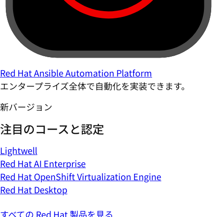
Red Hat Ansible Automation Platform
エンタープライズ全体で自動化を実装できます。
新バージョン
注目のコースと認定
Lightwell
Red Hat AI Enterprise
Red Hat OpenShift Virtualization Engine
Red Hat Desktop
すべての Red Hat 製品を見る