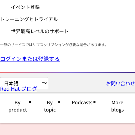
イベント登録
トレーニングとトライアル
世界最高レベルのサポート
一部のサービスではサブスクリプションが必要な場合があります。
ログインまたは登録する
ペ
お問い合わせ
Red Hat ブログ
ー
ジ
By
By
Podcasts
More
の
product
topic
blogs
言
語
を