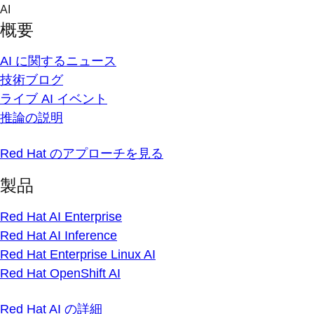
Skip
AI
to
概要
content
AI に関するニュース
技術ブログ
ライブ AI イベント
推論の説明
Red Hat のアプローチを見る
製品
Red Hat AI Enterprise
Red Hat AI Inference
Red Hat Enterprise Linux AI
Red Hat OpenShift AI
Red Hat AI の詳細