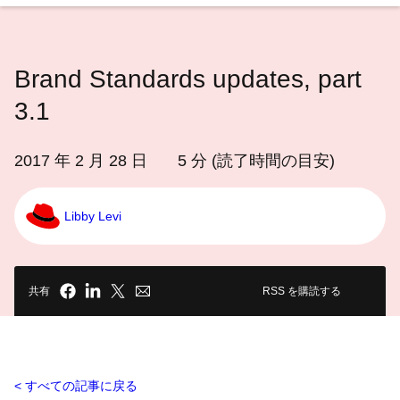
語
を
選
Brand Standards updates, part
択
し
3.1
て
く
2017 年 2 月 28 日
5
分 (読了時間の目安)
だ
さ
Libby Levi
い
共有
RSS を購読する
すべての記事に戻る