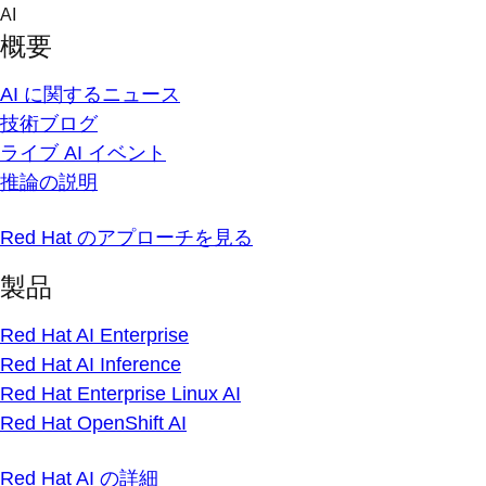
Skip
AI
to
概要
content
AI に関するニュース
技術ブログ
ライブ AI イベント
推論の説明
Red Hat のアプローチを見る
製品
Red Hat AI Enterprise
Red Hat AI Inference
Red Hat Enterprise Linux AI
Red Hat OpenShift AI
Red Hat AI の詳細