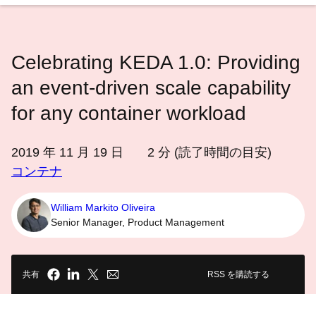
語
を
選
Celebrating KEDA 1.0: Providing
択
し
an event-driven scale capability
て
for any container workload
く
だ
2019 年 11 月 19 日
2
分 (読了時間の目安)
さ
コンテナ
い
William Markito Oliveira
Senior Manager, Product Management
共有
RSS を購読する