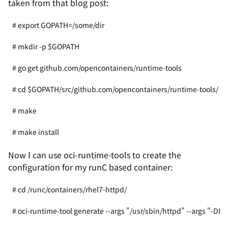
taken from that blog post:
# export GOPATH=/some/dir

# mkdir -p $GOPATH

# go get github.com/opencontainers/runtime-tools

# cd $GOPATH/src/github.com/opencontainers/runtime-tools/

# make

# make install
Now I can use oci-runtime-tools to create the
configuration for my runC based container:
# cd /runc/containers/rhel7-httpd/

# oci-runtime-tool generate --args "/usr/sbin/httpd" --args "-DF