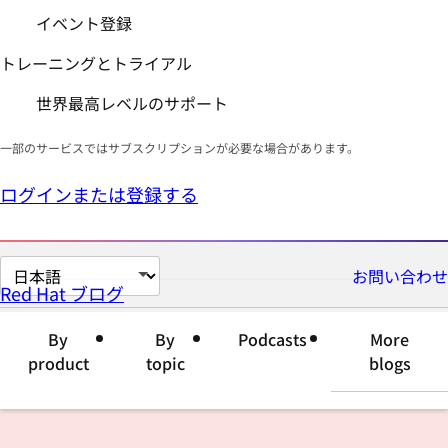
イベント登録
トレーニングとトライアル
世界最高レベルのサポート
一部のサービスではサブスクリプションが必要な場合があります。
ログインまたは登録する
ペ
お問い合わせ
Red Hat ブログ
ー
ジ
By
By
Podcasts
More
の
product
topic
blogs
言
語
を