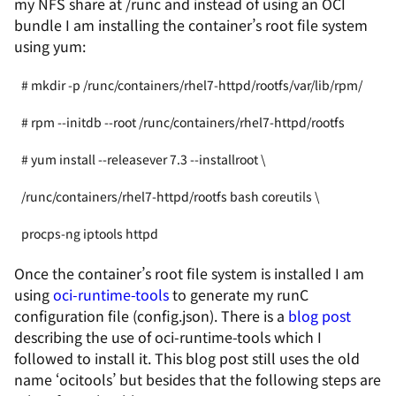
my NFS share at /runc and instead of using an OCI
bundle I am installing the container’s root file system
using yum:
# mkdir -p /runc/containers/rhel7-httpd/rootfs/var/lib/rpm/

# rpm --initdb --root /runc/containers/rhel7-httpd/rootfs

# yum install --releasever 7.3 --installroot \

/runc/containers/rhel7-httpd/rootfs bash coreutils \

procps-ng iptools httpd
Once the container’s root file system is installed I am
using
oci-runtime-tools
to generate my runC
configuration file (config.json). There is a
blog post
describing the use of oci-runtime-tools which I
followed to install it. This blog post still uses the old
name ‘ocitools’ but besides that the following steps are