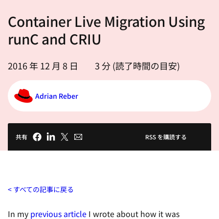
選
Container Live Migration Using
択
し
runC and CRIU
て
く
2016 年 12 月 8 日
3
分 (読了時間の目安)
だ
さ
Adrian Reber
い
共有
RSS を購読する
すべての記事に戻る
In my
previous article
I wrote about how it was