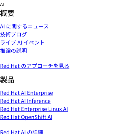
Skip
AI
to
概要
content
AI に関するニュース
技術ブログ
ライブ AI イベント
推論の説明
Red Hat のアプローチを見る
製品
Red Hat AI Enterprise
Red Hat AI Inference
Red Hat Enterprise Linux AI
Red Hat OpenShift AI
Red Hat AI の詳細