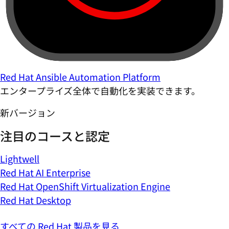
Red Hat Ansible Automation Platform
エンタープライズ全体で自動化を実装できます。
新バージョン
注目のコースと認定
Lightwell
Red Hat AI Enterprise
Red Hat OpenShift Virtualization Engine
Red Hat Desktop
すべての Red Hat 製品を見る