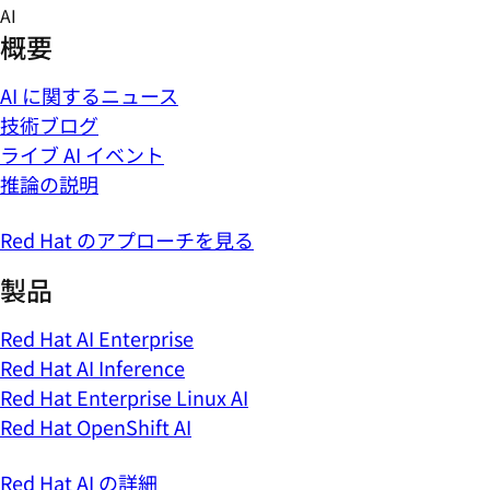
Skip
AI
to
概要
content
AI に関するニュース
技術ブログ
ライブ AI イベント
推論の説明
Red Hat のアプローチを見る
製品
Red Hat AI Enterprise
Red Hat AI Inference
Red Hat Enterprise Linux AI
Red Hat OpenShift AI
Red Hat AI の詳細