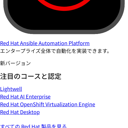
Red Hat Ansible Automation Platform
エンタープライズ全体で自動化を実装できます。
新バージョン
注目のコースと認定
Lightwell
Red Hat AI Enterprise
Red Hat OpenShift Virtualization Engine
Red Hat Desktop
すべての Red Hat 製品を見る