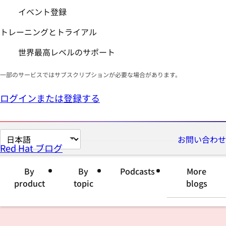
イベント登録
トレーニングとトライアル
世界最高レベルのサポート
一部のサービスではサブスクリプションが必要な場合があります。
ログインまたは登録する
ペ
お問い合わせ
Red Hat ブログ
ー
ジ
By
By
Podcasts
More
の
product
topic
blogs
言
語
を