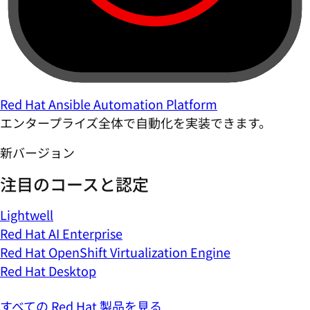
Red Hat Ansible Automation Platform
エンタープライズ全体で自動化を実装できます。
新バージョン
注目のコースと認定
Lightwell
Red Hat AI Enterprise
Red Hat OpenShift Virtualization Engine
Red Hat Desktop
すべての Red Hat 製品を見る