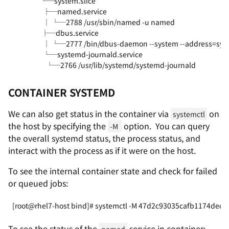
                  └─system.slice
                    ├─named.service
                    │ └─2788 /usr/sbin/named -u named
                   ├─dbus.service
                    │ └─2777 /bin/dbus-daemon --system --address=sy
                    └─systemd-journald.service
                      └─2766 /usr/lib/systemd/systemd-journald
CONTAINER SYSTEMD
We can also get status in the container via
on
systemctl
the host by specifying the
option. You can query
-M 
the overall systemd status, the process status, and
interact with the process as if it were on the host.
To see the internal container state and check for failed
or queued jobs:
[root@rhel7-host bind]# systemctl -M 47d2c93035cafb1174dedd
To see the status of the
service in container: