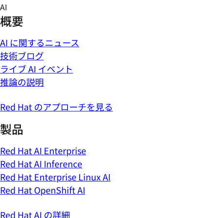
Skip
AI
to
概要
content
AI に関するニュース
技術ブログ
ライブ AI イベント
推論の説明
Red Hat のアプローチを見る
製品
Red Hat AI Enterprise
Red Hat AI Inference
Red Hat Enterprise Linux AI
Red Hat OpenShift AI
Red Hat AI の詳細