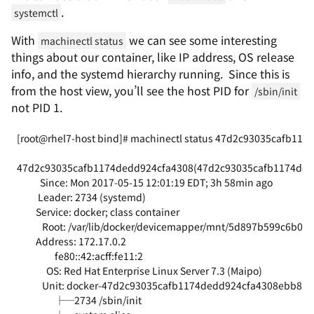
.
systemctl
With
we can see some interesting
machinectl status
things about our container, like IP address, OS release
info, and the systemd hierarchy running. Since this is
from the host view, you’ll see the host PID for
/sbin/init
not PID 1.
[root@rhel7-host bind]# machinectl status 47d2c93035cafb117
47d2c93035cafb1174dedd924cfa4308(47d2c93035cafb1174ded
           Since: Mon 2017-05-15 12:01:19 EDT; 3h 58min ago
          Leader: 2734 (systemd)
         Service: docker; class container
            Root: /var/lib/docker/devicemapper/mnt/5d897b599c6b
         Address: 172.17.0.2
                  fe80::42:acff:fe11:2
              OS: Red Hat Enterprise Linux Server 7.3 (Maipo)
            Unit: docker-47d2c93035cafb1174dedd924cfa4308ebb8
                  ├─2734 /sbin/init