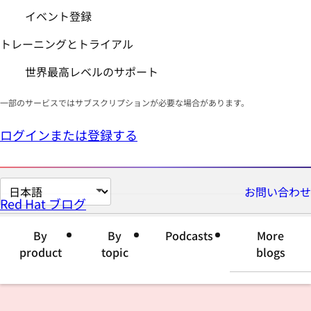
イベント登録
トレーニングとトライアル
世界最高レベルのサポート
一部のサービスではサブスクリプションが必要な場合があります。
ログインまたは登録する
ペ
お問い合わせ
Red Hat ブログ
ー
ジ
By
By
Podcasts
More
の
product
topic
blogs
言
語
を