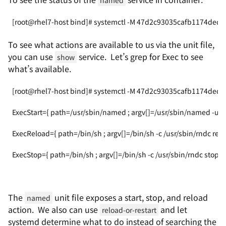
named
[root@rhel7-host bind]# systemctl -M 47d2c93035cafb1174ded
To see what actions are available to us via the unit file,
you can use
service. Let’s grep for Exec to see
show
what’s available.
[root@rhel7-host bind]# systemctl -M 47d2c93035cafb1174dedd
ExecStart={ path=/usr/sbin/named ; argv[]=/usr/sbin/named -u n
ExecReload={ path=/bin/sh ; argv[]=/bin/sh -c /usr/sbin/rndc reloa
ExecStop={ path=/bin/sh ; argv[]=/bin/sh -c /usr/sbin/rndc stop > 
The
unit file exposes a start, stop, and reload
named
action. We also can use
and let
reload-or-restart
systemd determine what to do instead of searching the