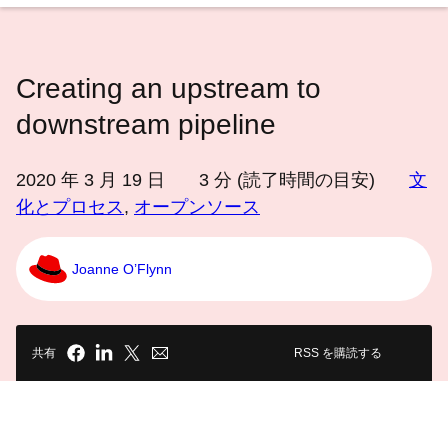
語
を
選
Creating an upstream to
択
し
downstream pipeline
て
く
2020 年 3 月 19 日
3
分 (読了時間の目安)
文
だ
化とプロセス
,
オープンソース
さ
い
Joanne O’Flynn
共有
RSS を購読する