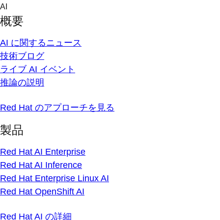
Skip
AI
to
概要
content
AI に関するニュース
技術ブログ
ライブ AI イベント
推論の説明
Red Hat のアプローチを見る
製品
Red Hat AI Enterprise
Red Hat AI Inference
Red Hat Enterprise Linux AI
Red Hat OpenShift AI
Red Hat AI の詳細