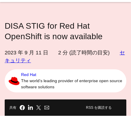
語
を
選
DISA STIG for Red Hat
択
し
OpenShift is now available
て
く
2023 年 9 月 11 日
2
分 (読了時間の目安)
セ
だ
キュリティ
さ
い
Red Hat
The world’s leading provider of enterprise open source
software solutions
共有
RSS を購読する