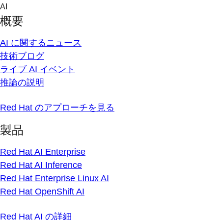
Skip
AI
to
概要
content
AI に関するニュース
技術ブログ
ライブ AI イベント
推論の説明
Red Hat のアプローチを見る
製品
Red Hat AI Enterprise
Red Hat AI Inference
Red Hat Enterprise Linux AI
Red Hat OpenShift AI
Red Hat AI の詳細