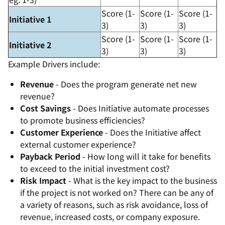
Score (1-
Score (1-
Score (1-
Initiative 1
3)
3)
3)
Score (1-
Score (1-
Score (1-
Initiative 2
3)
3)
3)
Example Drivers include:
Revenue
- Does the program generate net new
revenue?
Cost Savings
- Does Initiative automate processes
to promote business efficiencies?
Customer Experience
- Does the Initiative affect
external customer experience?
Payback Period
- How long will it take for benefits
to exceed to the initial investment cost?
Risk Impact
- What is the key impact to the business
if the project is not worked on? There can be any of
a variety of reasons, such as risk avoidance, loss of
revenue, increased costs, or company exposure.