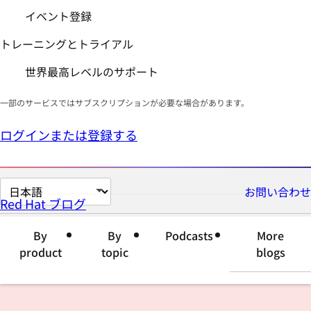
イベント登録
トレーニングとトライアル
世界最高レベルのサポート
一部のサービスではサブスクリプションが必要な場合があります。
ログインまたは登録する
ペ
お問い合わせ
Red Hat ブログ
ー
ジ
By
By
Podcasts
More
の
product
topic
blogs
言
語
を