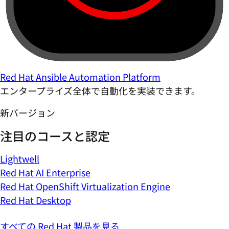
Red Hat Ansible Automation Platform
エンタープライズ全体で自動化を実装できます。
新バージョン
注目のコースと認定
Lightwell
Red Hat AI Enterprise
Red Hat OpenShift Virtualization Engine
Red Hat Desktop
すべての Red Hat 製品を見る