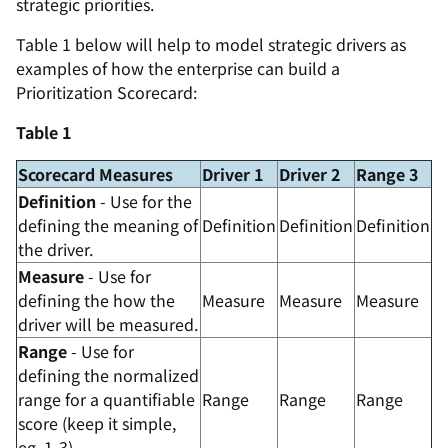
strategic priorities.
Table 1 below will help to model strategic drivers as
examples of how the enterprise can build a
Prioritization Scorecard:
Table 1
Scorecard Measures
Driver 1
Driver 2
Range 3
Definition
- Use for the
defining the meaning of
Definition
Definition
Definition
the driver.
Measure
- Use for
defining the how the
Measure
Measure
Measure
driver will be measured.
Range
- Use for
defining the normalized
range for a quantifiable
Range
Range
Range
score (keep it simple,
eg. 1-3)