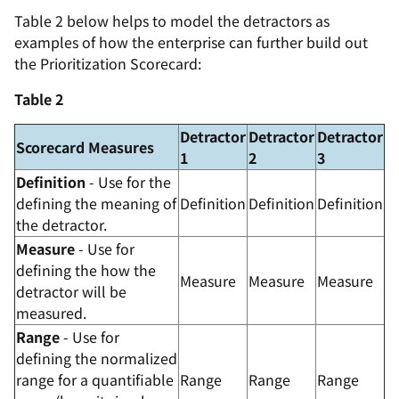
Table 2 below helps to model the detractors as
examples of how the enterprise can further build out
the Prioritization Scorecard:
Table 2
Detractor
Detractor
Detractor
Scorecard Measures
1
2
3
Definition
- Use for the
defining the meaning of
Definition
Definition
Definition
the detractor.
Measure
- Use for
defining the how the
Measure
Measure
Measure
detractor will be
measured.
Range
- Use for
defining the normalized
range for a quantifiable
Range
Range
Range