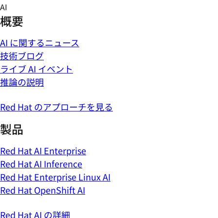
Skip
AI
to
概要
content
AI に関するニュース
技術ブログ
ライブ AI イベント
推論の説明
Red Hat のアプローチを見る
製品
Red Hat AI Enterprise
Red Hat AI Inference
Red Hat Enterprise Linux AI
Red Hat OpenShift AI
Red Hat AI の詳細