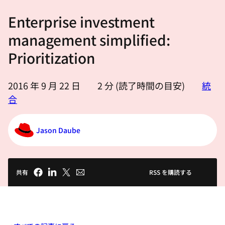
選
Enterprise investment
択
し
management simplified:
て
Prioritization
く
だ
2016 年 9 月 22 日
2
分 (読了時間の目安)
統
さ
合
い
Jason Daube
共有
RSS を購読する