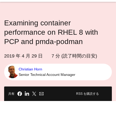
語
を
選
Examining container
択
し
performance on RHEL 8 with
て
PCP and pmda-podman
く
だ
2019 年 4 月 29 日
7
分 (読了時間の目安)
さ
い
Christian Horn
Senior Technical Account Manager
共有
RSS を購読する