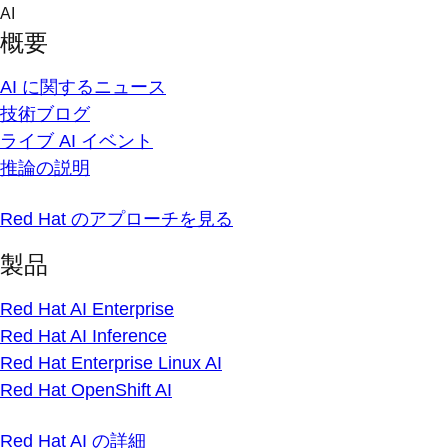
Skip
AI
to
概要
content
AI に関するニュース
技術ブログ
ライブ AI イベント
推論の説明
Red Hat のアプローチを見る
製品
Red Hat AI Enterprise
Red Hat AI Inference
Red Hat Enterprise Linux AI
Red Hat OpenShift AI
Red Hat AI の詳細