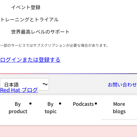
イベント登録
トレーニングとトライアル
世界最高レベルのサポート
一部のサービスではサブスクリプションが必要な場合があります。
ログインまたは登録する
ペ
お問い合わせ
Red Hat ブログ
ー
ジ
By
By
Podcasts
More
の
product
topic
blogs
言
語
を