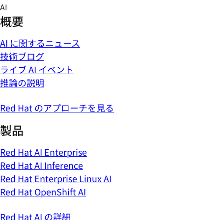
Skip
AI
to
概要
content
AI に関するニュース
技術ブログ
ライブ AI イベント
推論の説明
Red Hat のアプローチを見る
製品
Red Hat AI Enterprise
Red Hat AI Inference
Red Hat Enterprise Linux AI
Red Hat OpenShift AI
Red Hat AI の詳細