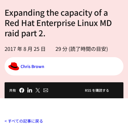
選
Expanding the capacity of a
択
し
Red Hat Enterprise Linux MD
て
raid part 2.
く
だ
2017 年 8 月 25 日
29
分 (読了時間の目安)
さ
い
Chris Brown
共有
RSS を購読する
すべての記事に戻る