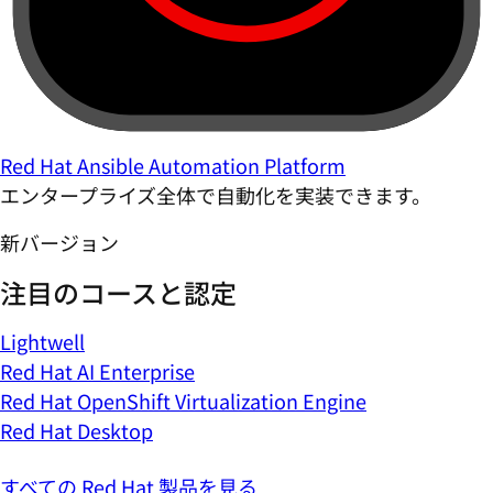
Red Hat Ansible Automation Platform
エンタープライズ全体で自動化を実装できます。
新バージョン
注目のコースと認定
Lightwell
Red Hat AI Enterprise
Red Hat OpenShift Virtualization Engine
Red Hat Desktop
すべての Red Hat 製品を見る