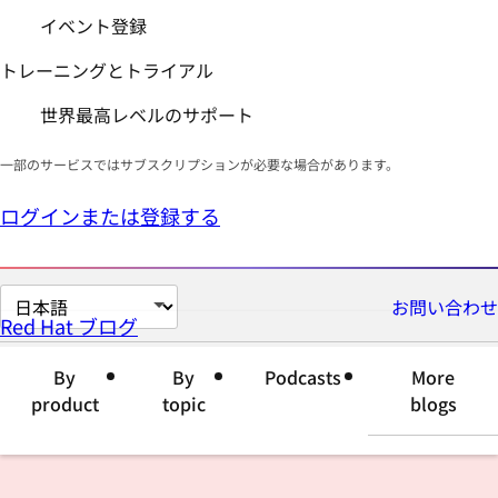
イベント登録
トレーニングとトライアル
世界最高レベルのサポート
一部のサービスではサブスクリプションが必要な場合があります。
ログインまたは登録する
ペ
お問い合わせ
Red Hat ブログ
ー
ジ
By
By
Podcasts
More
の
product
topic
blogs
言
語
を