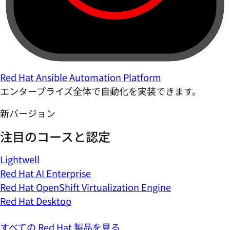
Red Hat Ansible Automation Platform
エンタープライズ全体で自動化を実装できます。
新バージョン
注目のコースと認定
Lightwell
Red Hat AI Enterprise
Red Hat OpenShift Virtualization Engine
Red Hat Desktop
すべての Red Hat 製品を見る