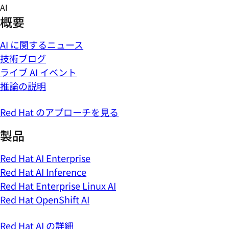
Skip
AI
to
概要
content
AI に関するニュース
技術ブログ
ライブ AI イベント
推論の説明
Red Hat のアプローチを見る
製品
Red Hat AI Enterprise
Red Hat AI Inference
Red Hat Enterprise Linux AI
Red Hat OpenShift AI
Red Hat AI の詳細