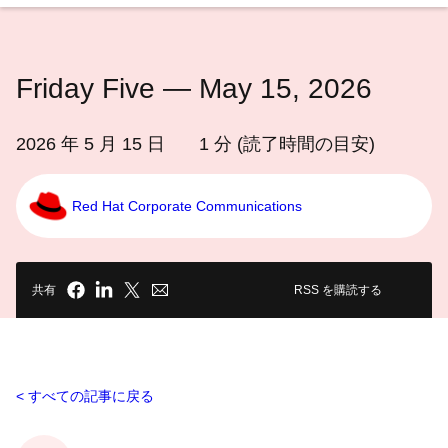
語
を
選
Friday Five — May 15, 2026
択
し
て
2026 年 5 月 15 日
1
分 (読了時間の目安)
く
だ
Red Hat Corporate Communications
さ
い
共有
RSS を購読する
すべての記事に戻る