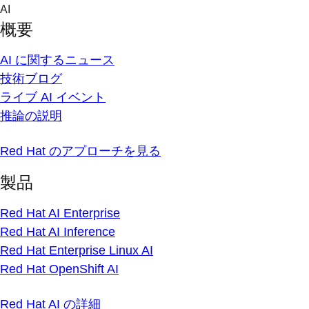
Skip
AI
to
概要
content
AI に関するニュース
技術ブログ
ライブ AI イベント
推論の説明
Red Hat のアプローチを見る
製品
Red Hat AI Enterprise
Red Hat AI Inference
Red Hat Enterprise Linux AI
Red Hat OpenShift AI
Red Hat AI の詳細