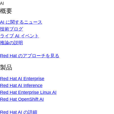
Skip
AI
to
概要
content
AI に関するニュース
技術ブログ
ライブ AI イベント
推論の説明
Red Hat のアプローチを見る
製品
Red Hat AI Enterprise
Red Hat AI Inference
Red Hat Enterprise Linux AI
Red Hat OpenShift AI
Red Hat AI の詳細