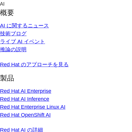
Skip
AI
to
概要
content
AI に関するニュース
技術ブログ
ライブ AI イベント
推論の説明
Red Hat のアプローチを見る
製品
Red Hat AI Enterprise
Red Hat AI Inference
Red Hat Enterprise Linux AI
Red Hat OpenShift AI
Red Hat AI の詳細