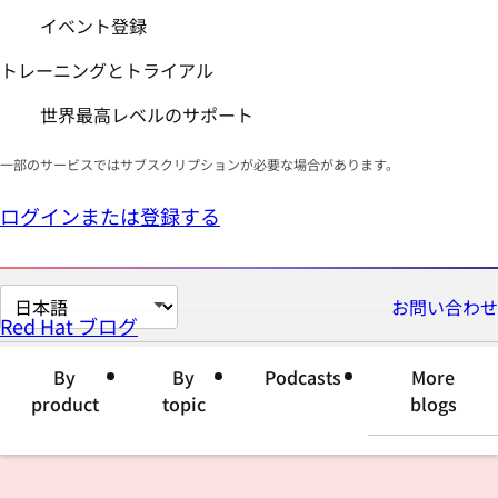
イベント登録
トレーニングとトライアル
世界最高レベルのサポート
一部のサービスではサブスクリプションが必要な場合があります。
ログインまたは登録する
ペ
お問い合わせ
Red Hat ブログ
ー
ジ
By
By
Podcasts
More
の
product
topic
blogs
言
語
を