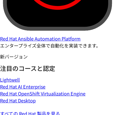
Red Hat Ansible Automation Platform
エンタープライズ全体で自動化を実装できます。
新バージョン
注目のコースと認定
Lightwell
Red Hat AI Enterprise
Red Hat OpenShift Virtualization Engine
Red Hat Desktop
すべての Red Hat 製品を見る