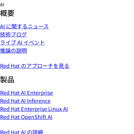
Skip
AI
to
概要
content
AI に関するニュース
技術ブログ
ライブ AI イベント
推論の説明
Red Hat のアプローチを見る
製品
Red Hat AI Enterprise
Red Hat AI Inference
Red Hat Enterprise Linux AI
Red Hat OpenShift AI
Red Hat AI の詳細