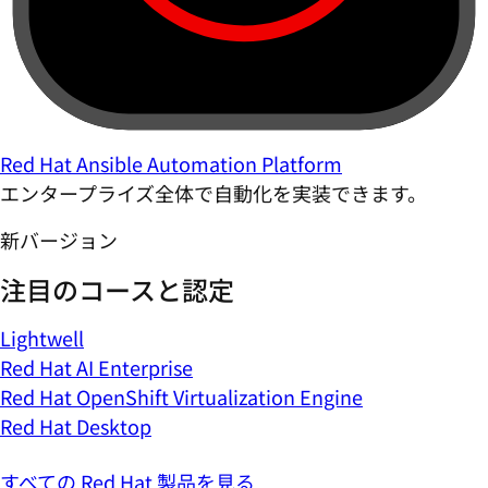
Red Hat Ansible Automation Platform
エンタープライズ全体で自動化を実装できます。
新バージョン
注目のコースと認定
Lightwell
Red Hat AI Enterprise
Red Hat OpenShift Virtualization Engine
Red Hat Desktop
すべての Red Hat 製品を見る