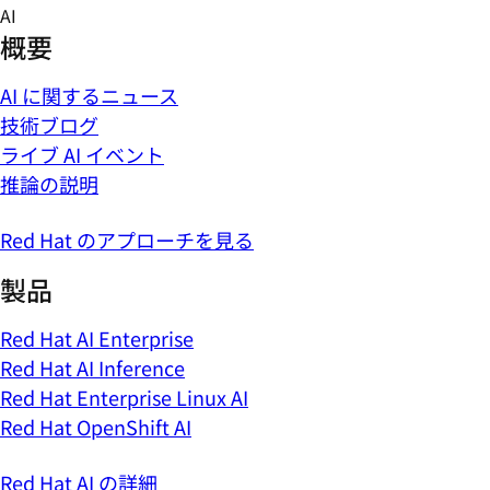
Skip
AI
to
概要
content
AI に関するニュース
技術ブログ
ライブ AI イベント
推論の説明
Red Hat のアプローチを見る
製品
Red Hat AI Enterprise
Red Hat AI Inference
Red Hat Enterprise Linux AI
Red Hat OpenShift AI
Red Hat AI の詳細