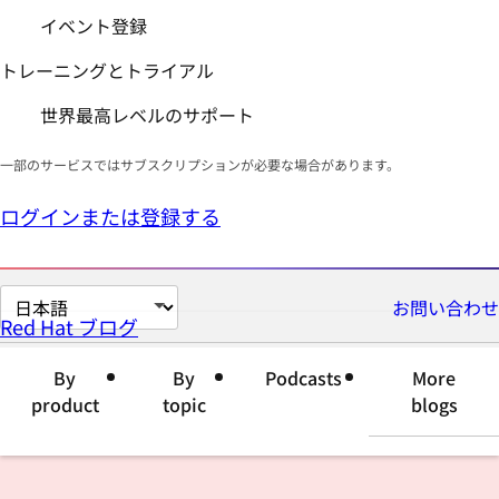
イベント登録
トレーニングとトライアル
世界最高レベルのサポート
一部のサービスではサブスクリプションが必要な場合があります。
ログインまたは登録する
ペ
お問い合わせ
Red Hat ブログ
ー
ジ
By
By
Podcasts
More
の
product
topic
blogs
言
語
を