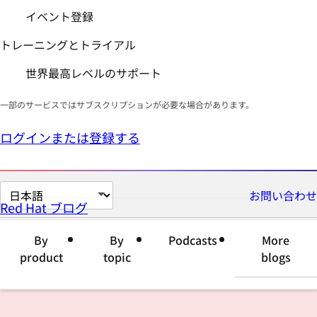
イベント登録
トレーニングとトライアル
世界最高レベルのサポート
一部のサービスではサブスクリプションが必要な場合があります。
ログインまたは登録する
ペ
お問い合わせ
Red Hat ブログ
ー
ジ
By
By
Podcasts
More
の
product
topic
blogs
言
語
を