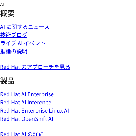
Skip
AI
to
概要
content
AI に関するニュース
技術ブログ
ライブ AI イベント
推論の説明
Red Hat のアプローチを見る
製品
Red Hat AI Enterprise
Red Hat AI Inference
Red Hat Enterprise Linux AI
Red Hat OpenShift AI
Red Hat AI の詳細