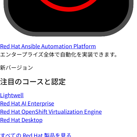
Red Hat Ansible Automation Platform
エンタープライズ全体で自動化を実装できます。
新バージョン
注目のコースと認定
Lightwell
Red Hat AI Enterprise
Red Hat OpenShift Virtualization Engine
Red Hat Desktop
すべての Red Hat 製品を見る