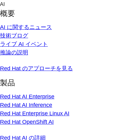
Skip
AI
to
概要
content
AI に関するニュース
技術ブログ
ライブ AI イベント
推論の説明
Red Hat のアプローチを見る
製品
Red Hat AI Enterprise
Red Hat AI Inference
Red Hat Enterprise Linux AI
Red Hat OpenShift AI
Red Hat AI の詳細