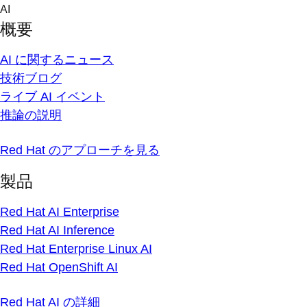
Skip
AI
to
概要
content
AI に関するニュース
技術ブログ
ライブ AI イベント
推論の説明
Red Hat のアプローチを見る
製品
Red Hat AI Enterprise
Red Hat AI Inference
Red Hat Enterprise Linux AI
Red Hat OpenShift AI
Red Hat AI の詳細