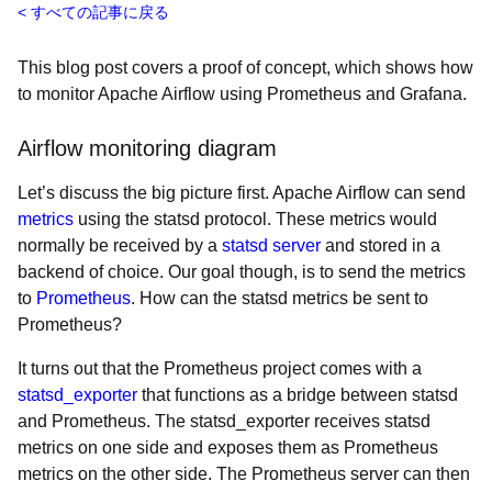
すべての記事に戻る
This blog post covers a proof of concept, which shows how
to monitor Apache Airflow using Prometheus and Grafana.
Airflow monitoring diagram
Let’s discuss the big picture first. Apache Airflow can send
metrics
using the statsd protocol. These metrics would
normally be received by a
statsd server
and stored in a
backend of choice. Our goal though, is to send the metrics
to
Prometheus
. How can the statsd metrics be sent to
Prometheus?
It turns out that the Prometheus project comes with a
statsd_exporter
that functions as a bridge between statsd
and Prometheus. The statsd_exporter receives statsd
metrics on one side and exposes them as Prometheus
metrics on the other side. The Prometheus server can then