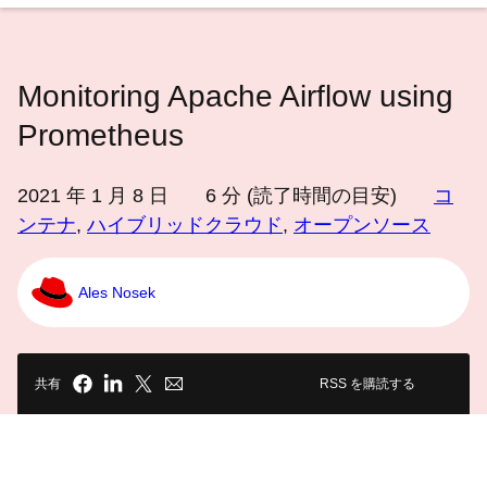
語
を
選
Monitoring Apache Airflow using
択
し
Prometheus
て
く
2021 年 1 月 8 日
6
分 (読了時間の目安)
コ
だ
ンテナ
,
ハイブリッドクラウド
,
オープンソース
さ
い
Ales Nosek
共有
RSS を購読する