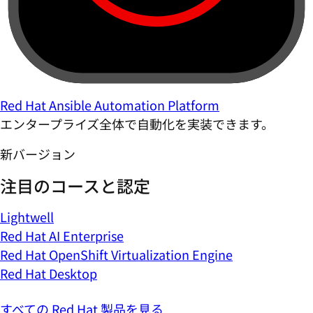
Red Hat Ansible Automation Platform
エンタープライズ全体で自動化を実装できます。
新バージョン
注目のコースと認定
Lightwell
Red Hat AI Enterprise
Red Hat OpenShift Virtualization Engine
Red Hat Desktop
すべての Red Hat 製品を見る