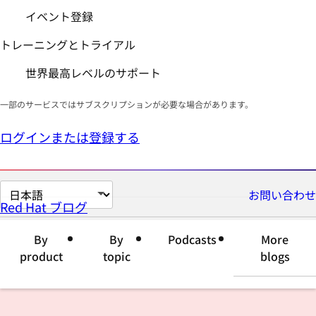
イベント登録
トレーニングとトライアル
世界最高レベルのサポート
一部のサービスではサブスクリプションが必要な場合があります。
ログインまたは登録する
ペ
お問い合わせ
Red Hat ブログ
ー
ジ
By
By
Podcasts
More
の
product
topic
blogs
言
語
を