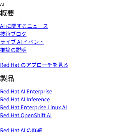
Skip
AI
to
概要
content
AI に関するニュース
技術ブログ
ライブ AI イベント
推論の説明
Red Hat のアプローチを見る
製品
Red Hat AI Enterprise
Red Hat AI Inference
Red Hat Enterprise Linux AI
Red Hat OpenShift AI
Red Hat AI の詳細