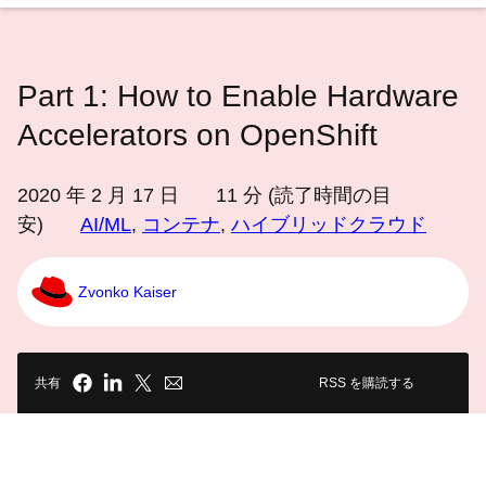
語
を
選
Part 1: How to Enable Hardware
択
し
Accelerators on OpenShift
て
く
2020 年 2 月 17 日
11
分 (読了時間の目
だ
安)
AI/ML
,
コンテナ
,
ハイブリッドクラウド
さ
い
Zvonko Kaiser
共有
RSS を購読する