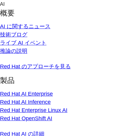
Skip
AI
to
概要
content
AI に関するニュース
技術ブログ
ライブ AI イベント
推論の説明
Red Hat のアプローチを見る
製品
Red Hat AI Enterprise
Red Hat AI Inference
Red Hat Enterprise Linux AI
Red Hat OpenShift AI
Red Hat AI の詳細