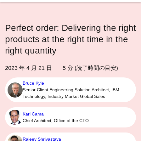
語
を
選
Perfect order: Delivering the right
択
し
products at the right time in the
て
right quantity
く
だ
2023 年 4 月 21 日
5
分 (読了時間の目安)
さ
い
Bruce Kyle
Senior Client Engineering Solution Architect, IBM
Technology, Industry Market Global Sales
Karl Cama
Chief Architect, Office of the CTO
Rajeev Shrivastava