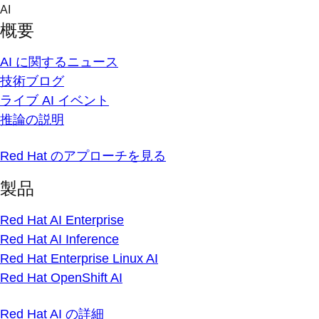
Skip
AI
to
概要
content
AI に関するニュース
技術ブログ
ライブ AI イベント
推論の説明
Red Hat のアプローチを見る
製品
Red Hat AI Enterprise
Red Hat AI Inference
Red Hat Enterprise Linux AI
Red Hat OpenShift AI
Red Hat AI の詳細