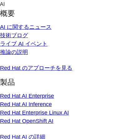
Skip
AI
to
概要
content
AI に関するニュース
技術ブログ
ライブ AI イベント
推論の説明
Red Hat のアプローチを見る
製品
Red Hat AI Enterprise
Red Hat AI Inference
Red Hat Enterprise Linux AI
Red Hat OpenShift AI
Red Hat AI の詳細