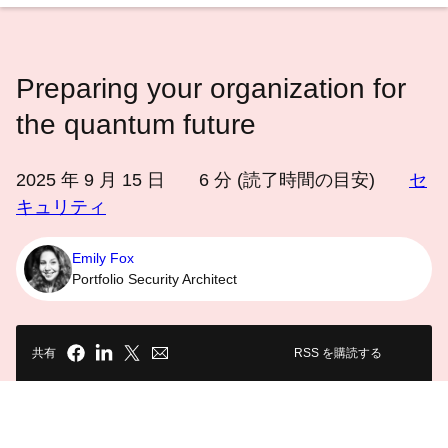
語
を
選
Preparing your organization for
択
し
the quantum future
て
く
2025 年 9 月 15 日
6
分 (読了時間の目安)
セ
だ
キュリティ
さ
い
Emily Fox
Portfolio Security Architect
共有
RSS を購読する