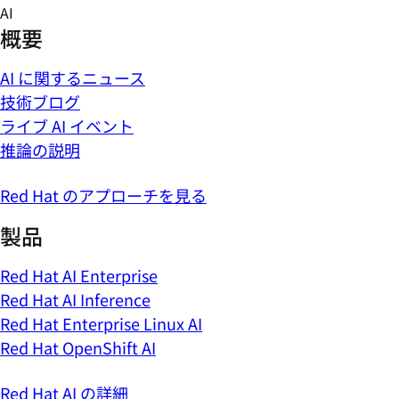
Skip
AI
to
概要
content
AI に関するニュース
技術ブログ
ライブ AI イベント
推論の説明
Red Hat のアプローチを見る
製品
Red Hat AI Enterprise
Red Hat AI Inference
Red Hat Enterprise Linux AI
Red Hat OpenShift AI
Red Hat AI の詳細