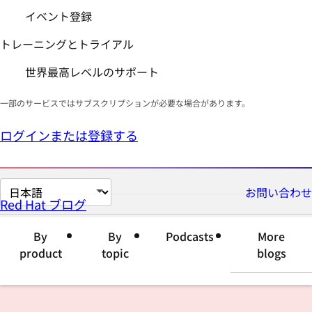
イベント登録
トレーニングとトライアル
世界最高レベルのサポート
一部のサービスではサブスクリプションが必要な場合があります。
ログインまたは登録する
ペ
お問い合わせ
Red Hat ブログ
ー
ジ
By
By
Podcasts
More
の
product
topic
blogs
言
語
を