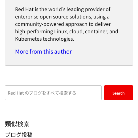
Red Hat is the world’s leading provider of
enterprise open source solutions, using a
community-powered approach to deliver
high-performing Linux, cloud, container, and
Kubernetes technologies.
More from this author
Enter
Search
keywords
here
to
search
類似検索
blogs
ブログ投稿