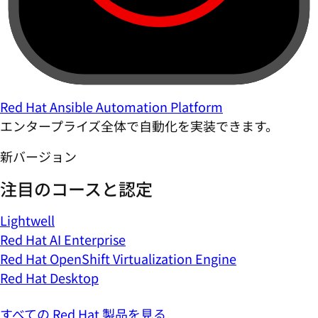
Red Hat Ansible Automation Platform
エンタープライズ全体で自動化を実装できます。
新バージョン
注目のコースと認定
Lightwell
Red Hat AI Enterprise
Red Hat OpenShift Virtualization Engine
Red Hat Desktop
すべての Red Hat 製品を見る