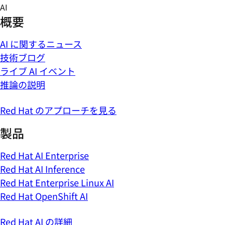
Skip
AI
to
概要
content
AI に関するニュース
技術ブログ
ライブ AI イベント
推論の説明
Red Hat のアプローチを見る
製品
Red Hat AI Enterprise
Red Hat AI Inference
Red Hat Enterprise Linux AI
Red Hat OpenShift AI
Red Hat AI の詳細