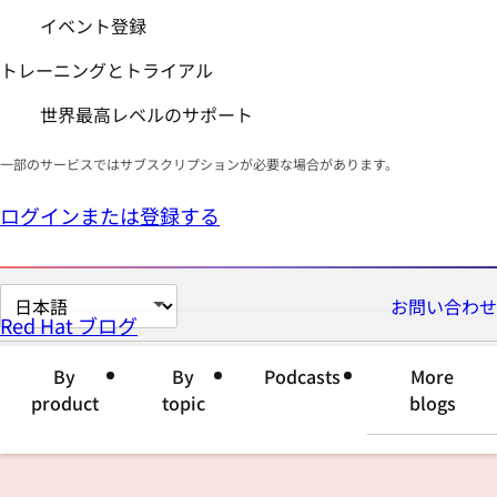
イベント登録
トレーニングとトライアル
世界最高レベルのサポート
一部のサービスではサブスクリプションが必要な場合があります。
ログインまたは登録する
ペ
お問い合わせ
Red Hat ブログ
ー
ジ
By
By
Podcasts
More
の
product
topic
blogs
言
語
を