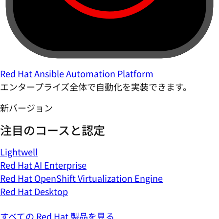
Red Hat Ansible Automation Platform
エンタープライズ全体で自動化を実装できます。
新バージョン
注目のコースと認定
Lightwell
Red Hat AI Enterprise
Red Hat OpenShift Virtualization Engine
Red Hat Desktop
すべての Red Hat 製品を見る