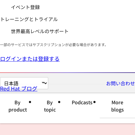
イベント登録
トレーニングとトライアル
世界最高レベルのサポート
一部のサービスではサブスクリプションが必要な場合があります。
ログインまたは登録する
ペ
お問い合わせ
Red Hat ブログ
ー
ジ
By
By
Podcasts
More
の
product
topic
blogs
言
語
を