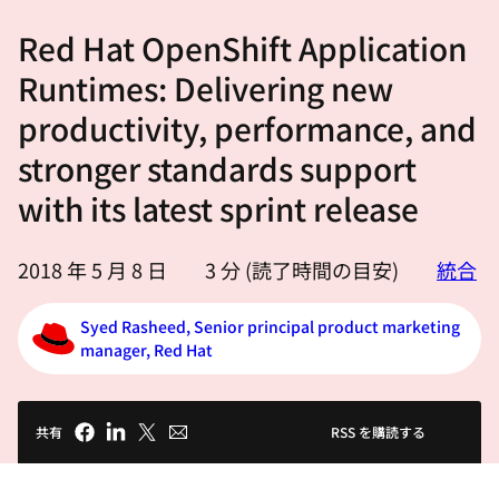
選
Red Hat OpenShift Application
択
し
Runtimes: Delivering new
て
productivity, performance, and
く
stronger standards support
だ
さ
with its latest sprint release
い
2018 年 5 月 8 日
3
分 (読了時間の目安)
統合
Syed Rasheed, Senior principal product marketing
manager, Red Hat
共有
RSS を購読する