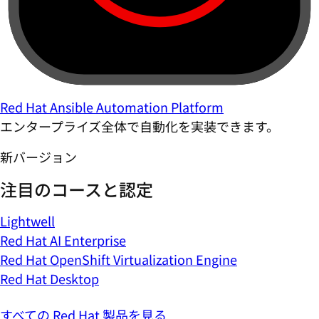
Red Hat Ansible Automation Platform
エンタープライズ全体で自動化を実装できます。
新バージョン
注目のコースと認定
Lightwell
Red Hat AI Enterprise
Red Hat OpenShift Virtualization Engine
Red Hat Desktop
すべての Red Hat 製品を見る