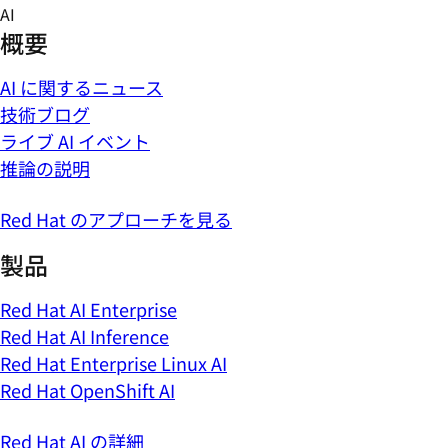
Skip
AI
to
概要
content
AI に関するニュース
技術ブログ
ライブ AI イベント
推論の説明
Red Hat のアプローチを見る
製品
Red Hat AI Enterprise
Red Hat AI Inference
Red Hat Enterprise Linux AI
Red Hat OpenShift AI
Red Hat AI の詳細