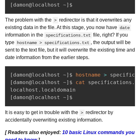
[
damon@localhost ~
]
$ 
The problem with the
redirector is that it overwrites any
>
existing data in the file. At this stage, you now have
date
information in the
file, right? If you
specifications.txt
type
, the output will be
hostname > specifications.txt
sent to the text file, but it will overwrite the existing time and
date information from the earlier steps.
[
damon@localhost ~
]
$ 
hostname
>
[
damon@localhost ~
]
$ 
cat
 specifications.tx
[
damon@localhost ~
]
$ 
It is easy to get in trouble with the
redirector by
>
accidentally overwriting existing information.
[ Readers also enjoyed:
10 basic Linux commands you
need to know
]