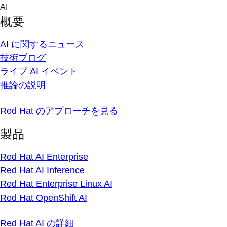
Skip
AI
to
概要
content
AI に関するニュース
技術ブログ
ライブ AI イベント
推論の説明
Red Hat のアプローチを見る
製品
Red Hat AI Enterprise
Red Hat AI Inference
Red Hat Enterprise Linux AI
Red Hat OpenShift AI
Red Hat AI の詳細