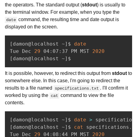
the operators. The standard output (
stdout
) is usually to
the terminal window. For example, when you type the
command, the resulting time and date output is
date
displayed on the screen.
[
damon@localhost ~
]
$ 
date
Tue Dec 
29
 04:07:37 PM MST 
2020
[
damon@localhost ~
]
$
It is possible, however, to redirect this output from
stdout
to
somewhere else. In this case, I'm going to redirect the
results to a file named
. I'll confirm it
specifications.txt
worked by using the
command to view the file
cat
contents.
[
damon@localhost ~
]
$ 
date
>
[
damon@localhost ~
]
$ 
cat
 specifications.tx
Tue Dec 
29
 04:08:44 PM MST 
2020