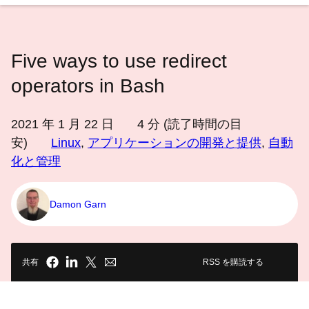
語
を
選
Five ways to use redirect
択
し
operators in Bash
て
く
2021 年 1 月 22 日
4
分 (読了時間の目
だ
安)
Linux
,
アプリケーションの開発と提供
,
自動
さ
化と管理
い
Damon Garn
共有
RSS を購読する