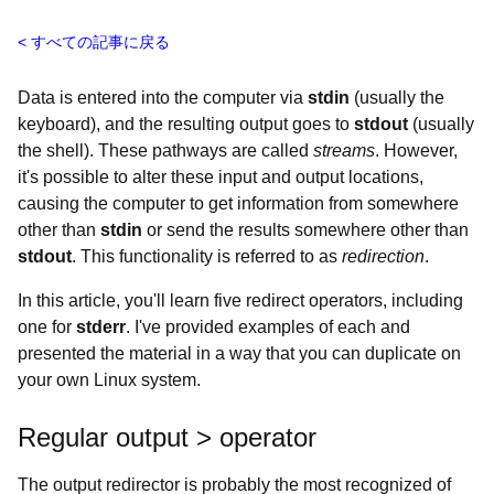
すべての記事に戻る
Data is entered into the computer via
stdin
(usually the
keyboard), and the resulting output goes to
stdout
(usually
the shell). These pathways are called
streams
. However,
it's possible to alter these input and output locations,
causing the computer to get information from somewhere
other than
stdin
or send the results somewhere other than
stdout
. This functionality is referred to as
redirection
.
In this article, you'll learn five redirect operators, including
one for
stderr
. I've provided examples of each and
presented the material in a way that you can duplicate on
your own Linux system.
Regular output > operator
The output redirector is probably the most recognized of