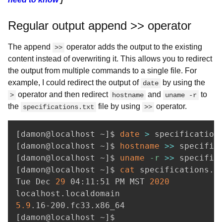
Regular output append >> operator
The append
operator adds the output to the existing
>>
content instead of overwriting it. This allows you to redirect
the output from multiple commands to a single file. For
example, I could redirect the output of
by using the
date
operator and then redirect
and
to
>
hostname
uname -r
the
file by using
operator.
specifications.txt
>>
[
damon@localhost ~
]
$ 
date
>
[
damon@localhost ~
]
$ 
hostname
>>
[
damon@localhost ~
]
$ 
uname
-r
>>
[
damon@localhost ~
]
$ 
cat
 specifications.tx
Tue Dec 
29
 04:11:51 PM MST 
2020
5.9
[
damon@localhost ~
]
$ 