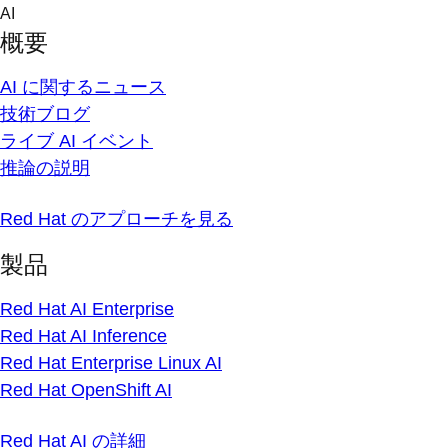
Skip
AI
to
概要
content
AI に関するニュース
技術ブログ
ライブ AI イベント
推論の説明
Red Hat のアプローチを見る
製品
Red Hat AI Enterprise
Red Hat AI Inference
Red Hat Enterprise Linux AI
Red Hat OpenShift AI
Red Hat AI の詳細