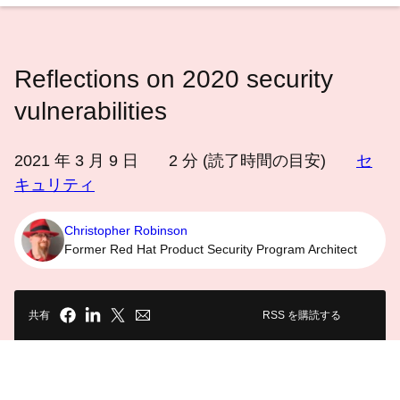
語
を
選
Reflections on 2020 security
択
し
vulnerabilities
て
く
2021 年 3 月 9 日
2
分 (読了時間の目安)
セ
だ
キュリティ
さ
い
Christopher Robinson
Former Red Hat Product Security Program Architect
共有
RSS を購読する