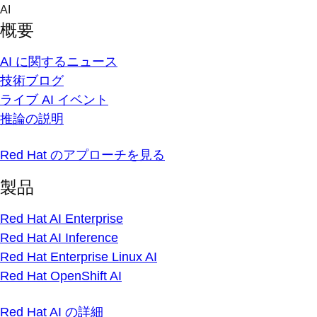
Skip
AI
to
概要
content
AI に関するニュース
技術ブログ
ライブ AI イベント
推論の説明
Red Hat のアプローチを見る
製品
Red Hat AI Enterprise
Red Hat AI Inference
Red Hat Enterprise Linux AI
Red Hat OpenShift AI
Red Hat AI の詳細