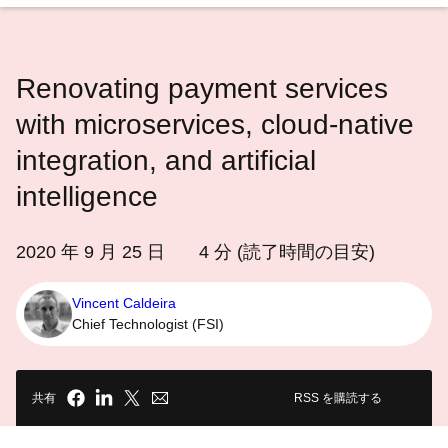
語
を
選
Renovating payment services
択
し
with microservices, cloud-native
て
integration, and artificial
く
intelligence
だ
さ
い
2020 年 9 月 25 日
4
分 (読了時間の目安)
Vincent Caldeira
Chief Technologist (FSI)
共有
RSS を購読する