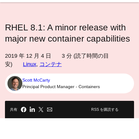
語
を
選
RHEL 8.1: A minor release with
択
し
major new container capabilities
て
く
2019 年 12 月 4 日
3
分 (読了時間の目
だ
安)
Linux
,
コンテナ
さ
い
Scott McCarty
Principal Product Manager - Containers
共有
RSS を購読する