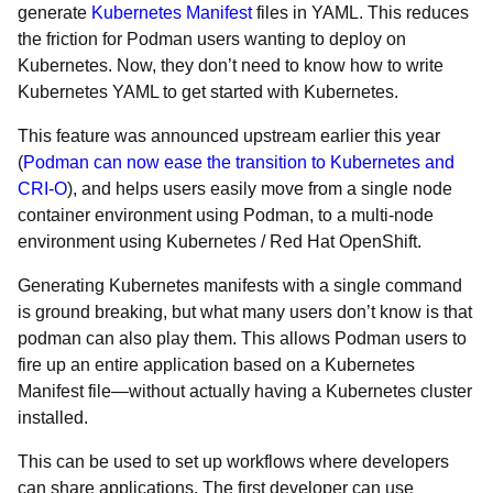
generate
Kubernetes Manifest
files in YAML. This reduces
the friction for Podman users wanting to deploy on
Kubernetes. Now, they don’t need to know how to write
Kubernetes YAML to get started with Kubernetes.
This feature was announced upstream earlier this year
(
Podman can now ease the transition to Kubernetes and
CRI-O
), and helps users easily move from a single node
container environment using Podman, to a multi-node
environment using Kubernetes / Red Hat OpenShift.
Generating Kubernetes manifests with a single command
is ground breaking, but what many users don’t know is that
podman can also play them. This allows Podman users to
fire up an entire application based on a Kubernetes
Manifest file
—
without actually having a Kubernetes cluster
installed.
This can be used to set up workflows where developers
can share applications. The first developer can use