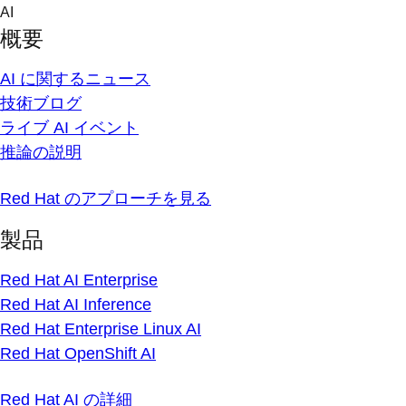
Skip
AI
to
概要
content
AI に関するニュース
技術ブログ
ライブ AI イベント
推論の説明
Red Hat のアプローチを見る
製品
Red Hat AI Enterprise
Red Hat AI Inference
Red Hat Enterprise Linux AI
Red Hat OpenShift AI
Red Hat AI の詳細