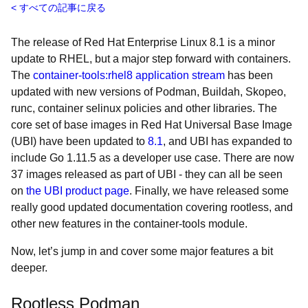
すべての記事に戻る
The release of Red Hat Enterprise Linux 8.1 is a minor
update to RHEL, but a major step forward with containers.
The
container-tools:rhel8
application stream
has been
updated with new versions of Podman, Buildah, Skopeo,
runc, container selinux policies and other libraries. The
core set of base images in Red Hat Universal Base Image
(UBI) have been updated to
8.1
, and UBI has expanded to
include Go 1.11.5 as a developer use case. There are now
37 images released as part of UBI - they can all be seen
on
the UBI product page
. Finally, we have released some
really good updated documentation covering rootless, and
other new features in the container-tools module.
Now, let’s jump in and cover some major features a bit
deeper.
Rootless Podman