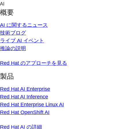
Skip
AI
to
概要
content
AI に関するニュース
技術ブログ
ライブ AI イベント
推論の説明
Red Hat のアプローチを見る
製品
Red Hat AI Enterprise
Red Hat AI Inference
Red Hat Enterprise Linux AI
Red Hat OpenShift AI
Red Hat AI の詳細