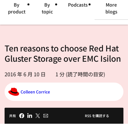
選
By
By
Podcasts
More
択
product
topic
blogs
し
て
く
だ
Ten reasons to choose Red Hat
さ
Gluster Storage over EMC Isilon
い
2016 年 6 月 10 日
1
分 (読了時間の目安)
Colleen Corrice
共有
RSS を購読する