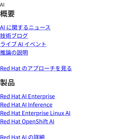
Skip
AI
to
概要
content
AI に関するニュース
技術ブログ
ライブ AI イベント
推論の説明
Red Hat のアプローチを見る
製品
Red Hat AI Enterprise
Red Hat AI Inference
Red Hat Enterprise Linux AI
Red Hat OpenShift AI
Red Hat AI の詳細