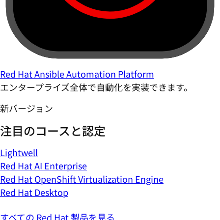
Red Hat Ansible Automation Platform
エンタープライズ全体で自動化を実装できます。
新バージョン
注目のコースと認定
Lightwell
Red Hat AI Enterprise
Red Hat OpenShift Virtualization Engine
Red Hat Desktop
すべての Red Hat 製品を見る