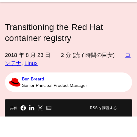
語
を
選
Transitioning the Red Hat
択
し
container registry
て
く
2018 年 8 月 23 日
2
分 (読了時間の目安)
コ
だ
ンテナ
,
Linux
さ
い
Ben Breard
Senior Principal Product Manager
共有
RSS を購読する