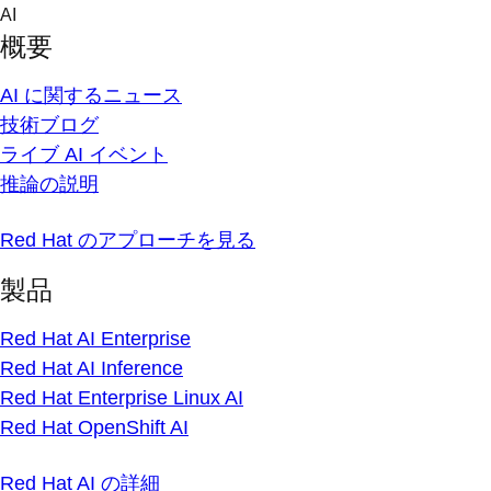
Skip
AI
to
概要
content
AI に関するニュース
技術ブログ
ライブ AI イベント
推論の説明
Red Hat のアプローチを見る
製品
Red Hat AI Enterprise
Red Hat AI Inference
Red Hat Enterprise Linux AI
Red Hat OpenShift AI
Red Hat AI の詳細