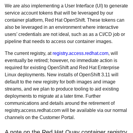
We are also implementing a User Interface (UI) to generate
service account tokens that will be leveraged by our
container platform, Red Hat OpenShift. These tokens can
also be leveraged in an environment where interactive
users’ credentials are not ideal, such as as a CI/CD job or
pipeline that needs to access our container images.
The current registry, at
registry.access.redhat.com
, will
eventually be retired; however, no immediate action is
required for existing OpenShift and Red Hat Enterprise
Linux deployments.
New installs of OpenShift 3.11 will
default to the new registry for both images and image
streams, and we plan to produce tooling to aid existing
deployments to migrate at a later time. Further
communications and details around the retirement of
registry.access.redhat.com will be available via our normal
channels on the Customer Portal.
A note on the Red Hat Quay container registry