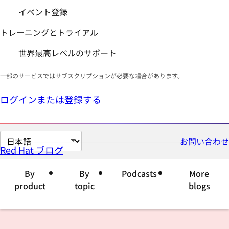
イベント登録
トレーニングとトライアル
世界最高レベルのサポート
一部のサービスではサブスクリプションが必要な場合があります。
ログインまたは登録する
ペ
お問い合わせ
Red Hat ブログ
ー
ジ
By
By
Podcasts
More
の
product
topic
blogs
言
語
を