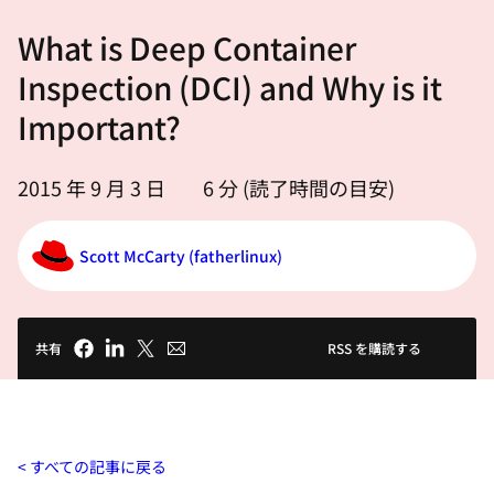
選
What is Deep Container
択
し
Inspection (DCI) and Why is it
て
Important?
く
だ
2015 年 9 月 3 日
6
分 (読了時間の目安)
さ
い
Scott McCarty (fatherlinux)
共有
RSS を購読する
すべての記事に戻る