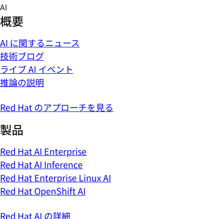
Skip
AI
to
概要
content
AI に関するニュース
技術ブログ
ライブ AI イベント
推論の説明
Red Hat のアプローチを見る
製品
Red Hat AI Enterprise
Red Hat AI Inference
Red Hat Enterprise Linux AI
Red Hat OpenShift AI
Red Hat AI の詳細