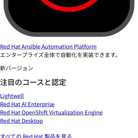
Red Hat Ansible Automation Platform
エンタープライズ全体で自動化を実装できます。
新バージョン
注目のコースと認定
Lightwell
Red Hat AI Enterprise
Red Hat OpenShift Virtualization Engine
Red Hat Desktop
すべての Red Hat 製品を見る