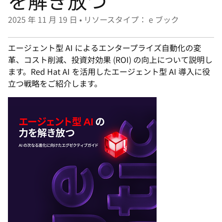
を解き放つ
選
択
2025 年 11 月 19 日
•
リソースタイプ： e ブック
し
て
エージェント型 AI によるエンタープライズ自動化の変
く
革、コスト削減、投資対効果 (ROI) の向上について説明し
だ
ます。Red Hat AI を活用したエージェント型 AI 導入に役
立つ戦略をご紹介します。
さ
い