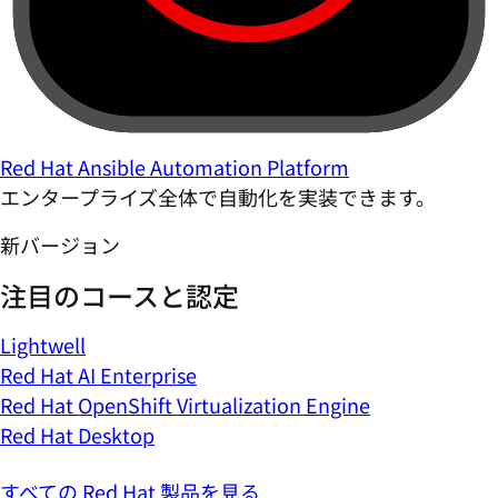
Red Hat Ansible Automation Platform
エンタープライズ全体で自動化を実装できます。
新バージョン
注目のコースと認定
Lightwell
Red Hat AI Enterprise
Red Hat OpenShift Virtualization Engine
Red Hat Desktop
すべての Red Hat 製品を見る