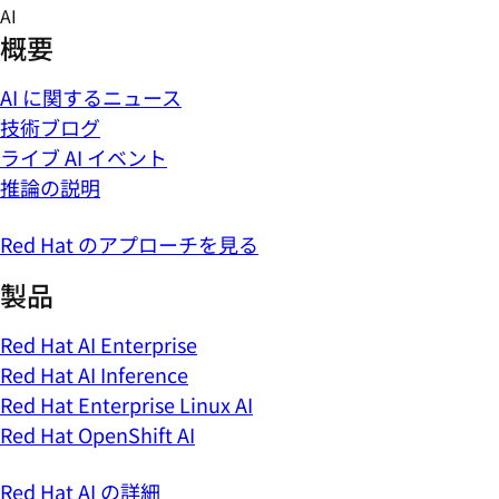
Skip
AI
to
概要
content
AI に関するニュース
技術ブログ
ライブ AI イベント
推論の説明
Red Hat のアプローチを見る
製品
Red Hat AI Enterprise
Red Hat AI Inference
Red Hat Enterprise Linux AI
Red Hat OpenShift AI
Red Hat AI の詳細