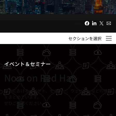
選
択
し
て
Share
く
だ
セクションを選択
さ
い
イベント＆セミナー
Now on Red Hat
日本におけるイベント、セミナー、ウェビナーなどの情報
をまとめています。
ぜひご確認ください。