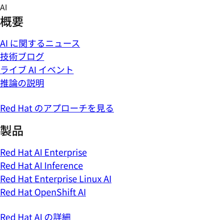
Skip
AI
to
概要
content
AI に関するニュース
技術ブログ
ライブ AI イベント
推論の説明
Red Hat のアプローチを見る
製品
Red Hat AI Enterprise
Red Hat AI Inference
Red Hat Enterprise Linux AI
Red Hat OpenShift AI
Red Hat AI の詳細