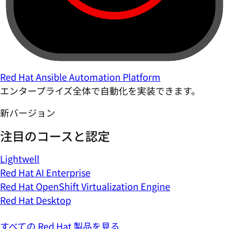
Red Hat Ansible Automation Platform
エンタープライズ全体で自動化を実装できます。
新バージョン
注目のコースと認定
Lightwell
Red Hat AI Enterprise
Red Hat OpenShift Virtualization Engine
Red Hat Desktop
すべての Red Hat 製品を見る