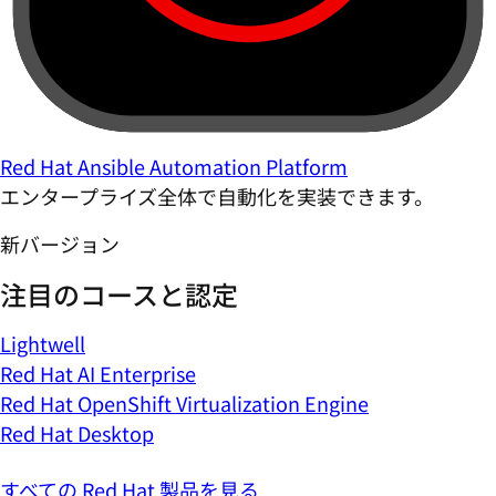
Red Hat Ansible Automation Platform
エンタープライズ全体で自動化を実装できます。
新バージョン
注目のコースと認定
Lightwell
Red Hat AI Enterprise
Red Hat OpenShift Virtualization Engine
Red Hat Desktop
すべての Red Hat 製品を見る