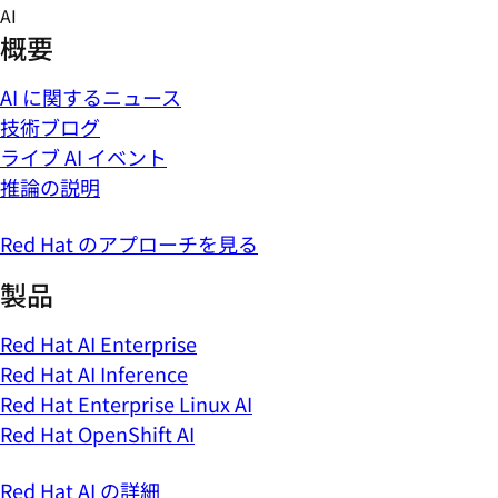
Skip
AI
to
概要
content
AI に関するニュース
技術ブログ
ライブ AI イベント
推論の説明
Red Hat のアプローチを見る
製品
Red Hat AI Enterprise
Red Hat AI Inference
Red Hat Enterprise Linux AI
Red Hat OpenShift AI
Red Hat AI の詳細