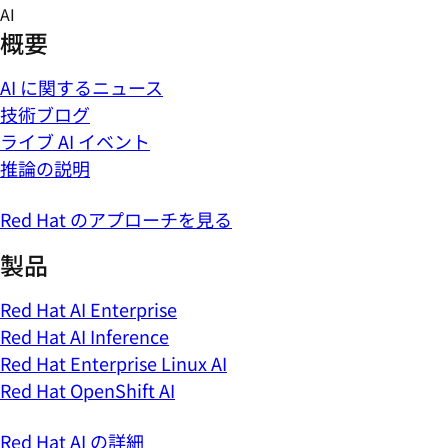
Skip
AI
to
概要
content
AI に関するニュース
技術ブログ
ライブ AI イベント
推論の説明
Red Hat のアプローチを見る
製品
Red Hat AI Enterprise
Red Hat AI Inference
Red Hat Enterprise Linux AI
Red Hat OpenShift AI
Red Hat AI の詳細