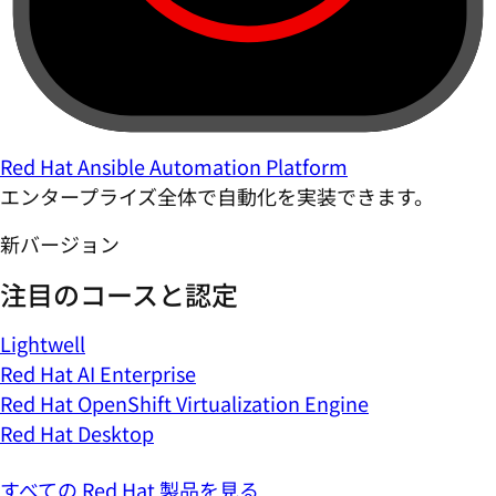
Red Hat Ansible Automation Platform
エンタープライズ全体で自動化を実装できます。
新バージョン
注目のコースと認定
Lightwell
Red Hat AI Enterprise
Red Hat OpenShift Virtualization Engine
Red Hat Desktop
すべての Red Hat 製品を見る