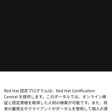
と育成
選
択
し
®
Red Hat
認定プログラムは、IT プロフェッシ
て
ョナルがスキルを証明し、雇用主が効果的な
く
チームを構築するのに役立ちます。厳しい実
だ
践演習形式の試験で証明された、Red Hat 認
さ
定プロフェッショナルの知識とスキルをご活
い
用ください。
Red Hat 認定プログラムは、Red Hat Certification
Central を提供します。このポータルでは、オンライン検
証と認定資格を取得した人材の検索が可能です。また、将
来の雇用主やクライアントがポータルを使用して個人の資