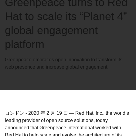
Greenpeace turns to Red
語
を
Hat to scale its “Planet 4”
選
択
global engagement
し
platform
て
く
だ
Greenpeace embraces open innovation to transform its
さ
web presence and increase global engagement.
い
ロンドン
-
2020 年 2 月 19 日
—
Red Hat, Inc., the world’s
leading provider of open source solutions, today
announced that Greenpeace International worked with
Red Hat to help scale and evolve the architecture of its