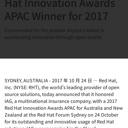
Hat Innovation Awards
選
択
APAC Winner for 2017
し
て
Commended for the positive impact created in
く
accelerating innovation through open source
だ
さ
い
SYDNEY, AUSTRALIA
-
2017 年 10 月 24 日
—
Red Hat,
Inc. (NYSE: RHT), the world's leading provider of open
source solutions, today announced that it honored
IAG, a multinational insurance company, with a 2017
Red Hat Innovation Awards APAC for Australia and New
Zealand at the Red Hat Forum Sydney on 24 October
for its outstanding and innovative usage of Red Hat