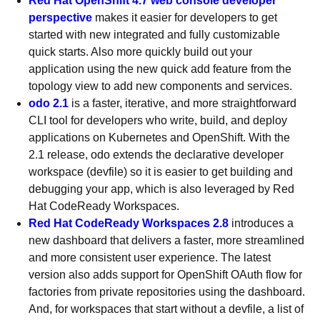
Red Hat OpenShift 4.7 web console developer
perspective
makes it easier for developers to get
started with new integrated and fully customizable
quick starts. Also more quickly build out your
application using the new quick add feature from the
topology view to add new components and services.
odo 2.1
is a faster, iterative, and more straightforward
CLI tool for developers who write, build, and deploy
applications on Kubernetes and OpenShift. With the
2.1 release, odo extends the declarative developer
workspace (devfile) so it is easier to get building and
debugging your app, which is also leveraged by Red
Hat CodeReady Workspaces.
Red Hat CodeReady Workspaces 2.8
introduces a
new dashboard that delivers a faster, more streamlined
and more consistent user experience. The latest
version also adds support for OpenShift OAuth flow for
factories from private repositories using the dashboard.
And, for workspaces that start without a devfile, a list of