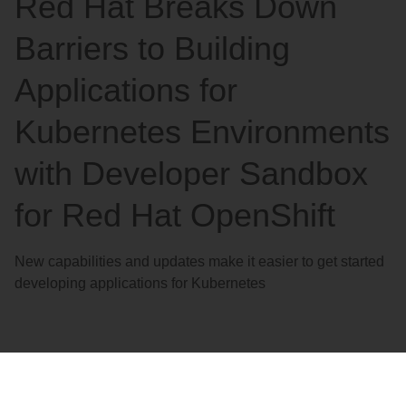
Red Hat Breaks Down
語
を
Barriers to Building
選
択
Applications for
し
Kubernetes Environments
て
く
with Developer Sandbox
だ
さ
for Red Hat OpenShift
い
New capabilities and updates make it easier to get started
developing applications for Kubernetes