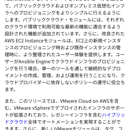
て、パブリッククラウドおよびオンプレミス仮想化インフ
ラへのプロビジョニングをよりシンプルに行えるように
します。パブリッククラウド・モジュールには、それぞれ
のクラウド環境で利用可能な最新の機能に適合するよう
設計された機能が追加されています。さらに、改良された
AWS EC2 Instanceモジュールは、EC2上の新規インスタ
ンスのプロビジョニング時および既存インスタンスの管
理時に、より整理されたユーザー体験を提供します。ユー
ザーがAnsible Engineでクラウドインフラのプロビジョニ
ングを行う場合、単一のツールを通して継続的なデプロ
イメントの作成、管理、および運用を行うことになり、ク
ラウドプロバイダーに依存しないポリシーの遵守に役立ち
ます。
また、このリリースでは、VMware Cloud on AWSを含
む、VMware vSphereでデプロイされたインフラのサポー
トが拡張されており、レガシーインフラを含む
ハイブリッ
ドクラウド
全体でオートメーションを実現することがで
きます。さらに、新しいVMwareモジュールは、タグ、フ