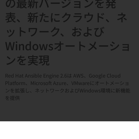
の最新バージョンを発
選
択
表、新たにクラウド、ネ
し
ットワーク、および
て
く
Windowsオートメーショ
だ
さ
ンを実現
い
Red Hat Ansible Engine 2.6は AWS、Google Cloud
Platform、Microsoft Azure、VMwareにオートメーショ
ンを拡張し、ネットワークおよびWindows環境に新機能
を提供