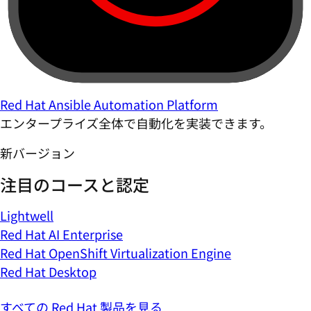
Red Hat Ansible Automation Platform
エンタープライズ全体で自動化を実装できます。
新バージョン
注目のコースと認定
Lightwell
Red Hat AI Enterprise
Red Hat OpenShift Virtualization Engine
Red Hat Desktop
すべての Red Hat 製品を見る