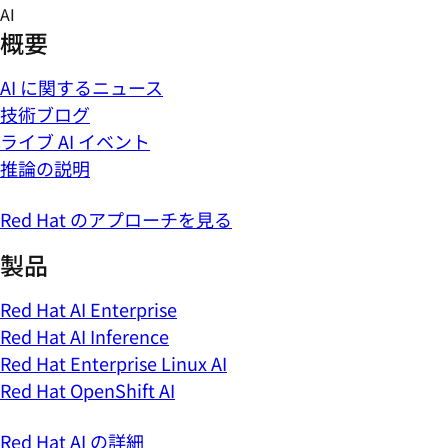
Skip
AI
to
概要
content
AI に関するニュース
技術ブログ
ライブ AI イベント
推論の説明
Red Hat のアプローチを見る
製品
Red Hat AI Enterprise
Red Hat AI Inference
Red Hat Enterprise Linux AI
Red Hat OpenShift AI
Red Hat AI の詳細