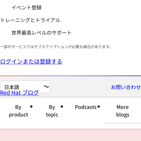
イベント登録
トレーニングとトライアル
世界最高レベルのサポート
一部のサービスではサブスクリプションが必要な場合があります。
ログインまたは登録する
ペ
お問い合わせ
Red Hat ブログ
ー
ジ
By
By
Podcasts
More
の
product
topic
blogs
言
語
を