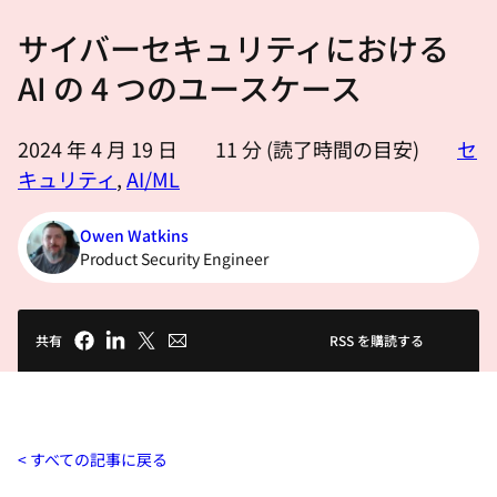
選
サイバーセキュリティにおける
択
し
AI の 4 つのユースケース
て
く
2024 年 4 月 19 日
11
分 (読了時間の目安)
セ
だ
キュリティ
,
AI/ML
さ
い
Owen Watkins
Product Security Engineer
共有
RSS を購読する
すべての記事に戻る