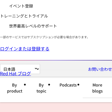
イベント登録
トレーニングとトライアル
世界最高レベルのサポート
一部のサービスではサブスクリプションが必要な場合があります。
ログインまたは登録する
ペ
お問い合わせ
Red Hat ブログ
ー
ジ
By
By
Podcasts
More
の
product
topic
blogs
言
語
を