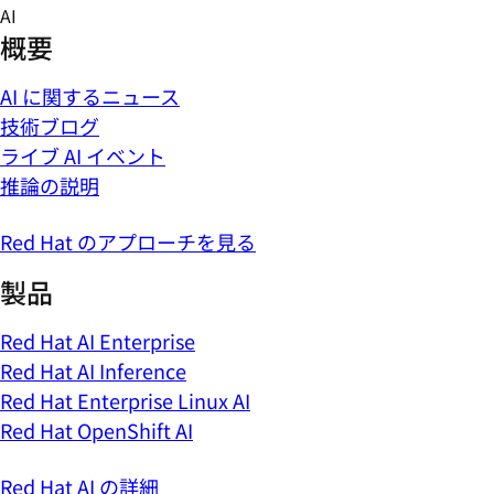
Skip
AI
to
概要
content
AI に関するニュース
技術ブログ
ライブ AI イベント
推論の説明
Red Hat のアプローチを見る
製品
Red Hat AI Enterprise
Red Hat AI Inference
Red Hat Enterprise Linux AI
Red Hat OpenShift AI
Red Hat AI の詳細