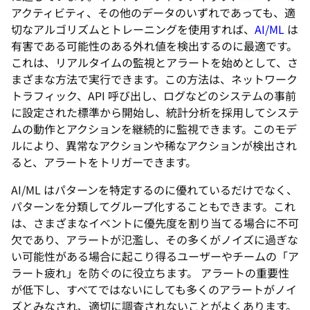
アクティビティ、その他のデータのいずれであっても、適
切なアルゴリズムとトレーニングを使用すれば、
AI/ML
は
有害である可能性のある外れ値を検出するのに最適です。
これは、リアルタイムの監視とアラートを始めとして、さ
まざまな方法で実行できます。この方法は、ネットワーク
トラフィック、API 呼び出し、ログなどのシステムの事前
に設定された標準から開始し、統計分析を採用してシステ
ムの動作とアクションを継続的に監視できます。このモデ
ルにより、異常なアクションや稀なアクションが検出され
ると、アラートをトリガーできます。
AI/ML はパターンを特定するのに優れているだけでなく、
パターンを分類してグループ化することもできます。これ
は、さまざまなイベントに優先度を割り当てる場合に不可
欠であり、アラートが氾濫し、その多くがノイズに過ぎな
い可能性がある場合に起こり得るユーザーやチームの「ア
ラート疲れ」を防ぐのに役立ちます。 アラートの重要性
が低下し、すべてではないにしても多くのアラートがノイ
ズとみなされ、適切に調査されないことがよくあります。