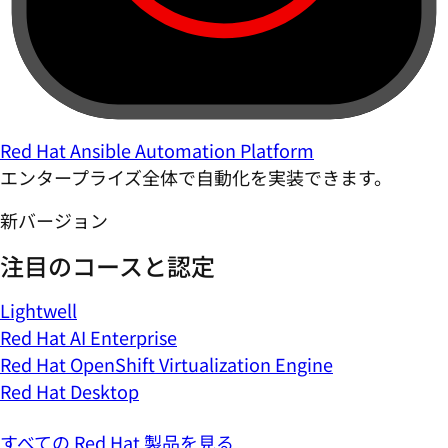
Red Hat Ansible Automation Platform
エンタープライズ全体で自動化を実装できます。
新バージョン
注目のコースと認定
Lightwell
Red Hat AI Enterprise
Red Hat OpenShift Virtualization Engine
Red Hat Desktop
すべての Red Hat 製品を見る