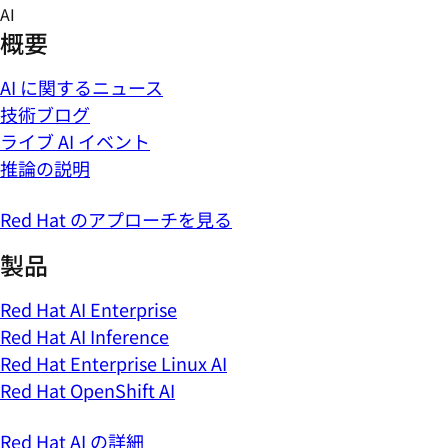
Skip
AI
to
概要
content
AI に関するニュース
技術ブログ
ライブ AI イベント
推論の説明
Red Hat のアプローチを見る
製品
Red Hat AI Enterprise
Red Hat AI Inference
Red Hat Enterprise Linux AI
Red Hat OpenShift AI
Red Hat AI の詳細