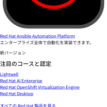
Red Hat Ansible Automation Platform
エンタープライズ全体で自動化を実装できます。
新バージョン
注目のコースと認定
Lightwell
Red Hat AI Enterprise
Red Hat OpenShift Virtualization Engine
Red Hat Desktop
すべての Red Hat 製品を見る