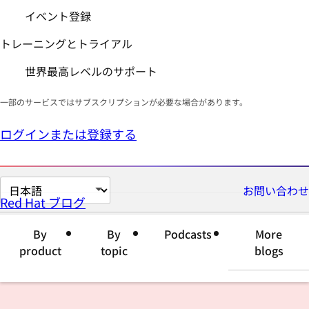
イベント登録
トレーニングとトライアル
世界最高レベルのサポート
一部のサービスではサブスクリプションが必要な場合があります。
ログインまたは登録する
ペ
お問い合わせ
Red Hat ブログ
ー
ジ
By
By
Podcasts
More
の
product
topic
blogs
言
語
を