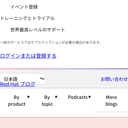
イベント登録
トレーニングとトライアル
世界最高レベルのサポート
一部のサービスではサブスクリプションが必要な場合があります。
ログインまたは登録する
ペ
お問い合わせ
Red Hat ブログ
ー
ジ
By
By
Podcasts
More
の
product
topic
blogs
言
語
を