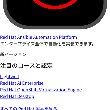
Red Hat Ansible Automation Platform
エンタープライズ全体で自動化を実装できます。
新バージョン
注目のコースと認定
Lightwell
Red Hat AI Enterprise
Red Hat OpenShift Virtualization Engine
Red Hat Desktop
すべての Red Hat 製品を見る