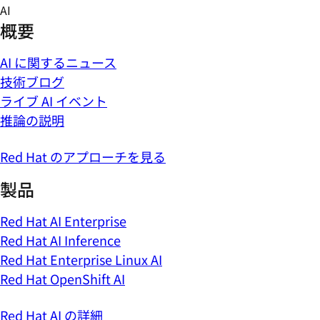
Skip
AI
to
概要
content
AI に関するニュース
技術ブログ
ライブ AI イベント
推論の説明
Red Hat のアプローチを見る
製品
Red Hat AI Enterprise
Red Hat AI Inference
Red Hat Enterprise Linux AI
Red Hat OpenShift AI
Red Hat AI の詳細