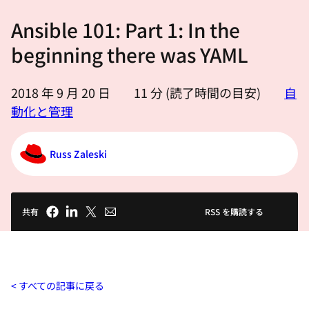
選
Ansible 101: Part 1: In the
択
し
beginning there was YAML
て
く
2018 年 9 月 20 日
11
分 (読了時間の目安)
自
だ
動化と管理
さ
い
Russ Zaleski
共有
RSS を購読する
すべての記事に戻る