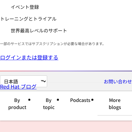
イベント登録
トレーニングとトライアル
世界最高レベルのサポート
一部のサービスではサブスクリプションが必要な場合があります。
ログインまたは登録する
ペ
お問い合わせ
Red Hat ブログ
ー
ジ
By
By
Podcasts
More
の
product
topic
blogs
言
語
を