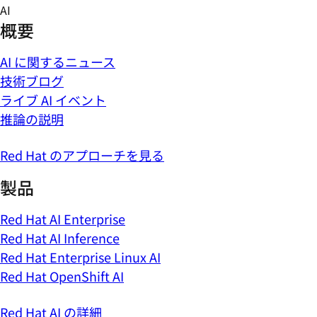
Skip
AI
to
概要
content
AI に関するニュース
技術ブログ
ライブ AI イベント
推論の説明
Red Hat のアプローチを見る
製品
Red Hat AI Enterprise
Red Hat AI Inference
Red Hat Enterprise Linux AI
Red Hat OpenShift AI
Red Hat AI の詳細