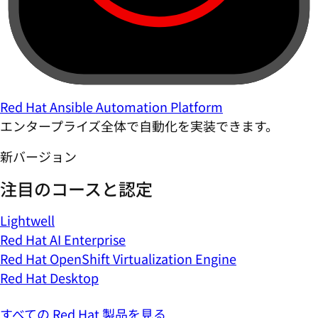
Red Hat Ansible Automation Platform
エンタープライズ全体で自動化を実装できます。
新バージョン
注目のコースと認定
Lightwell
Red Hat AI Enterprise
Red Hat OpenShift Virtualization Engine
Red Hat Desktop
すべての Red Hat 製品を見る