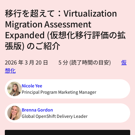
選
移行を超えて：Virtualization
択
し
Migration Assessment
て
Expanded (仮想化移行評価の拡
く
張版) のご紹介
だ
さ
い
2026 年 3 月 20 日
5
分 (読了時間の目安)
仮
想化
Nicole Yee
Principal Program Marketing Manager
Brenna Gordon
Global OpenShift Delivery Leader