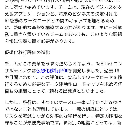
ン (VM) をホストする新しい場所が必要なだけではないこ
とに気づき始めています。チームは、現在のビジネスを支
えるアプリケーションと、将来のビジネスを決定付ける
AI 駆動のワークロードとの間のギャップを埋めるため
に、戦略的な基盤を構築する必要があります。主に日常業
務に重点を置いているチームであっても、このような課題
を常に念頭に置く必要があります。
仮想化移行評価の進化
チームがこの変革をうまく進められるよう、Red Hat コン
サルティングは
仮想化移行評価
を開発しました。過去 18
カ月間にわたり、この評価は、安心してワークロードを移
行するために必要なデータ駆動型ロードマップを求める何
百もの組織にとって、頼れる出発点となりました。
しかし、
移行
は、すべてのケースに一律に当てはまるわけ
ではないことも理解しています。一部の組織にとっては、
リスクを軽減しながら効率的な移行を行い、特定の期限を
守ることが最優先事項です。また別の組織にとっては、新