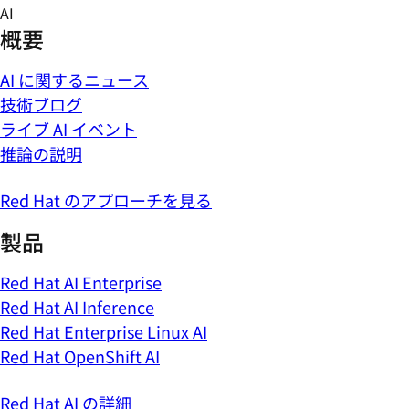
Skip
AI
to
概要
content
AI に関するニュース
技術ブログ
ライブ AI イベント
推論の説明
Red Hat のアプローチを見る
製品
Red Hat AI Enterprise
Red Hat AI Inference
Red Hat Enterprise Linux AI
Red Hat OpenShift AI
Red Hat AI の詳細