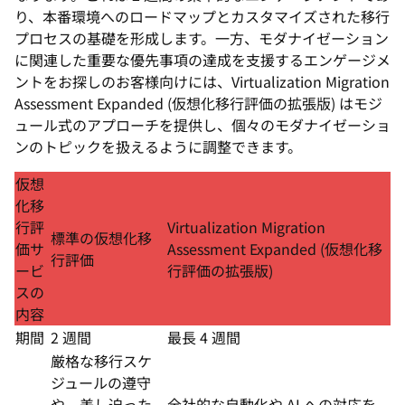
り、本番環境へのロードマップとカスタマイズされた移行
プロセスの基礎を形成します。一方、モダナイゼーション
に関連した重要な優先事項の達成を支援するエンゲージメ
ントをお探しのお客様向けには、Virtualization Migration
Assessment Expanded (仮想化移行評価の拡張版) はモジ
ュール式のアプローチを提供し、個々のモダナイゼーショ
ンのトピックを扱えるように調整できます。
仮想
化移
行評
Virtualization Migration
標準の仮想化移
価サ
Assessment Expanded (仮想化移
行評価
ービ
行評価の拡張版)
スの
内容
期間
2 週間
最長 4 週間
厳格な移行スケ
ジュールの遵守
や、差し迫った
全社的な自動化や AI への対応を