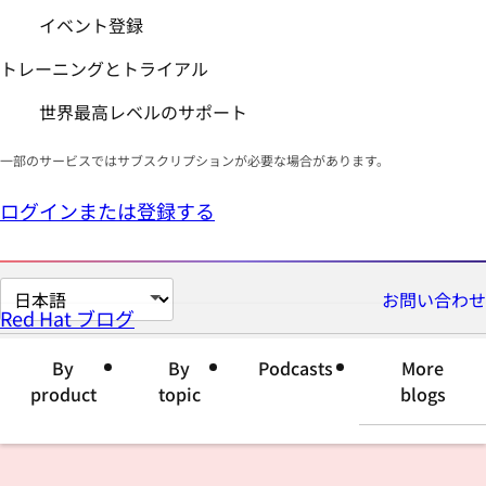
イベント登録
トレーニングとトライアル
世界最高レベルのサポート
一部のサービスではサブスクリプションが必要な場合があります。
ログインまたは登録する
ペ
お問い合わせ
Red Hat ブログ
ー
ジ
By
By
Podcasts
More
の
product
topic
blogs
言
語
を