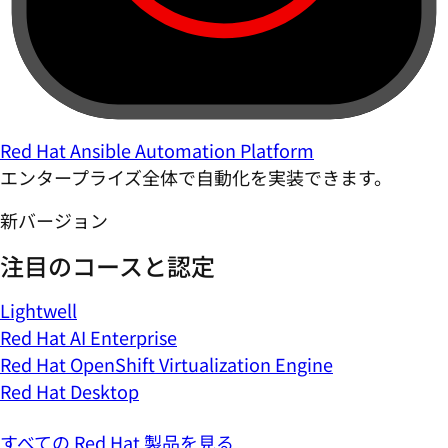
Red Hat Ansible Automation Platform
エンタープライズ全体で自動化を実装できます。
新バージョン
注目のコースと認定
Lightwell
Red Hat AI Enterprise
Red Hat OpenShift Virtualization Engine
Red Hat Desktop
すべての Red Hat 製品を見る