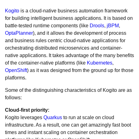
Kogito
is a cloud-native business automation framework
for building intelligent business applications. It is based on
battle-tested runtime components (like
Drools
,
jBPM
,
OptaPlanner
), and it allows the development of process
and business rules centric cloud-native applications for
orchestrating distributed microservices and container-
native applications. It takes advantage of the many benefits
of the container-native platforms (like
Kubernetes
,
OpenShift
) as it was designed from the ground up for those
platforms.
Some of the distinguishing characteristics of Kogito are as
follows:
Cloud-first priority:
Kogito leverages
Quarkus
to run at scale on cloud
infrastructure. As a result, one can get amazingly fast boot
times and instant scaling on container orchestration