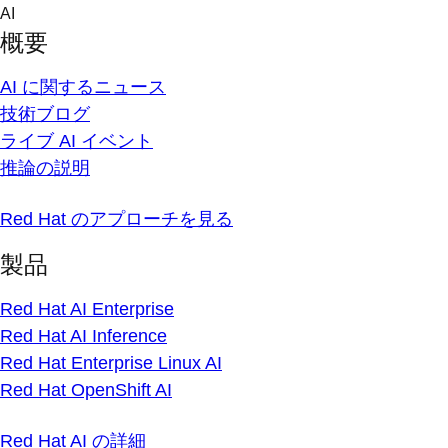
Skip
AI
to
概要
content
AI に関するニュース
技術ブログ
ライブ AI イベント
推論の説明
Red Hat のアプローチを見る
製品
Red Hat AI Enterprise
Red Hat AI Inference
Red Hat Enterprise Linux AI
Red Hat OpenShift AI
Red Hat AI の詳細